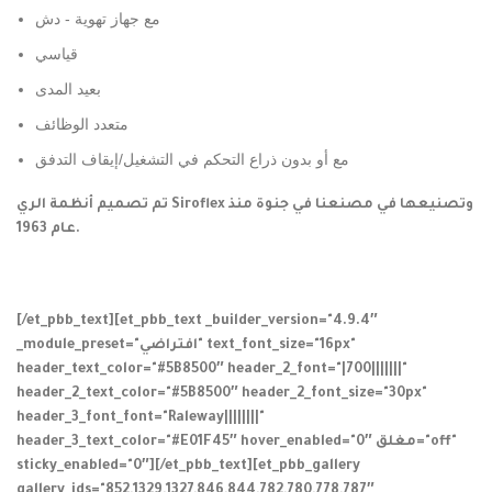
مع جهاز تهوية - دش
قياسي
بعيد المدى
متعدد الوظائف
مع أو بدون ذراع التحكم في التشغيل/إيقاف التدفق
تم تصميم أنظمة الري Siroflex وتصنيعها في مصنعنا في جنوة منذ
عام 1963.
[/et_pbb_text][et_pbb_text _builder_version="4.9.4″
_module_preset="افتراضي" text_font_size="16px"
header_text_color="#5B8500″ header_2_font="|700|||||||"
header_2_text_color="#5B8500″ header_2_font_size="30px"
header_3_font_font="Raleway||||||||"
header_3_text_color="#E01F45″ hover_enabled="0″ مغلق="off"
sticky_enabled="0″][/et_pbb_text][et_pbb_gallery
gallery_ids="852,1329,1327,846,844,782,780,778,787″