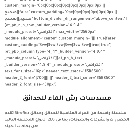
custom_margin="0px|0px|0px|0px|0px|0px|0px|0px|||
صحيح||false" custom_padding="0px|0px|0px|0px|0px|0px|||
صحيح||صحيح" bottom_divider_dr_rangement="above_content"]
[et_pb_b_b_row _builder_version="4.9.4″
_module_preset="افتراضي" max_width="2560px"
module_alignment="center" custom_margin="||||true|false"
custom_padding="3vw|3vw|3vw|3vw|3vw|3vw||true|true"]
[et_pbb_column type="4_4″ _builder_version="4.9.4″
_module_preset="افتراضي"][et_pb_b_text
_builder_version="4.9.4″ _module_preset="افتراضي"
text_font_size="16px" header_text_color="#5B8500″
header_2_font="|700|||||||" header_2_text_color="#5B8500″
header_2_font_size="30px"]
مسدسات رش الماء للحدائق
تقدم Siroflex سلسلة واسعة من المواد المناسبة للحدائق وحدائق
الخضروات والشرفات والشرفات، بما في ذلك الأنواع المختلفة التالية
من بخاخات المياه: