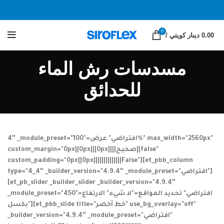
0
0.00 دينار كويتي
/
مسدسات رش الماء
للحدائق
4″ _module_preset="افتراضي" عرض="100%" max_width="2560px"
custom_margin="0px||0px|||0px||||صحيح||false"
custom_padding="0px||0px||||||||||||||False"][et_pbb_column
type="4_4″ _builder_version="4.9.4″ _module_preset="افتراضي"]
[et_pb_slider _builder_slider _builder_version="4.9.4″
_module_preset="افتراضي" تحديد المواقع="لا شيء" الارتفاع="450
بكسل"][et_pbb_slide title="خط أخضر" use_bg_overlay="off"
_builder_version="4.9.4″ _module_preset="افتراضي"