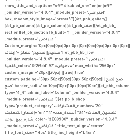
show_title_and_caption=”off” disabled_on=”on|on|off”
_builder_version=”4.9.4″ _module_preset="افتراضي"
box_shadow_style_image="preset3″][/et_pbb_gallery]
[/et_pb_column][/et_pb_column][/et_pbb_صف][/et_pb_bb_
section][et_pb_section fb_built="1″ _builder_version="4.9.4″
_module_preset="افتراضي"
Custom_margin="0px|0px|0px|0px|0px|0px|0px|0px|0px|0px|0px||
صحيح||صحيح" مغلق="إيقاف"][et_pbb_bb_row
_builder_version="4.9.4″ _module_preset="افتراضي"
خلفية_color="#f2ffdd" عرض="97vw" max_width="2560px"
custom_margin="20px||20px||||true||true"
custom_padding="50px|50px|50px|50px|50px|50px||صح |صح |
صح" border_radii="on|10px|10px|10px|10px|10px"][et_pbb_column
type="4_4″ admin_label="Column" _builder_version="4.9.4″
_module_preset="افتراضي"][et_pb_b_shop
type="product_category" المشاركات_number="20″
إظهار_التصنيف="on" تضمين_الفئات="34″ أعمدة_عدد="4″
شارة_بيع_لوحة_color="#E09900″ _builder_version="4.9.4″
_module_preset="افتراضي" title_text_align="center"
title_font_size="14px" title_line_height="1.4em"