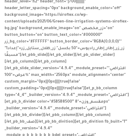
header_level="h2″ header_font="|700|||||||"
header_letter_spacing="0px" background_enable_color="off"
background_image="https://siroflex.co/wp-
content/uploads/2021/06/Green-line-irrigation-systems-siroflex-
bg.jpg" background_enable_image="on" زر_مخصص="on"
button_button="on" button_text_color="#000000″
زر_bg_color="#FFFFFF" button_border_color="RGBA(0,0,0,0)""
زر_زر_إطار_إطار_راديوس="50 بكسل" زر_ظلال_ستايل_زر="إعداد1"
مسبقًا"[/et_pbb_slide][/et_pb_slider][/et_pb_slider_slider]
[/et_pb_column][/et_pb_column]
[/et_pb_slide_slider_version="4.9.4″ _module_preset="افتراضي"
عرض="100%" max_width="2560px" module_alignment="center"
custom_margin="0px||0px||||true|false"
custom_padding="0px||0px|||||true|false"][et_p_bb_column
type="4_4″ _builder_version="4.9.4″ _module_preset="افتراضي"]
[et_pb_b_divider color="#5B5B8500″ مقسم_وزن="8px"
_builder_version="4.9.4″ _module_preset="افتراضي"]
[/et_pbb_bb_divider][/et_pbb_column][/et_pbb_column]
[/et_pb_bb_صف][/et_pb_bb_divition][et_pb_divition fb_built="1″
_builder_version="4.9.4″
_module_p_b_b_b_b_b_b_bdel_preset="افتراضي"