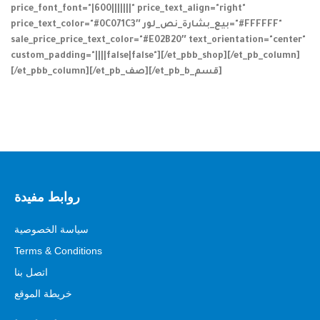
price_font_font="|600|||||||" price_text_align="right"
price_text_color="#0C071C3″ بيع_بشارة_نص_لور="#FFFFFF"
sale_price_price_text_color="#E02B20″ text_orientation="center"
custom_padding="||||false|false"][/et_pbb_shop][/et_pb_column]
[/et_pbb_column][/et_pb_صف][/et_pb_b_قسم]
روابط مفيدة
سياسة الخصوصية
Terms & Conditions
اتصل بنا
خريطة الموقع